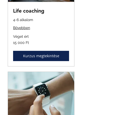
Life coaching
4-6 alkalom
Bővebben
Véget ért
15 000
15 000 Ft
magyar
forint
Kurzus megtekintése