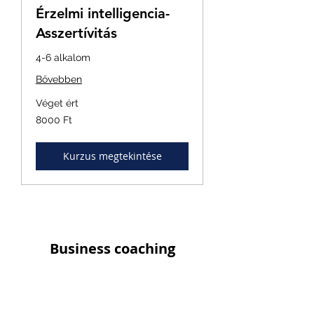
Érzelmi intelligencia-
Asszertívitás
4-6 alkalom
Bővebben
Véget ért
8000
8000 Ft
magyar
forint
Kurzus megtekintése
Business coaching
#önfejlesztés #mentoring #konzultáció
#tréning #támogatás
#eredmény#ötletek #projektek