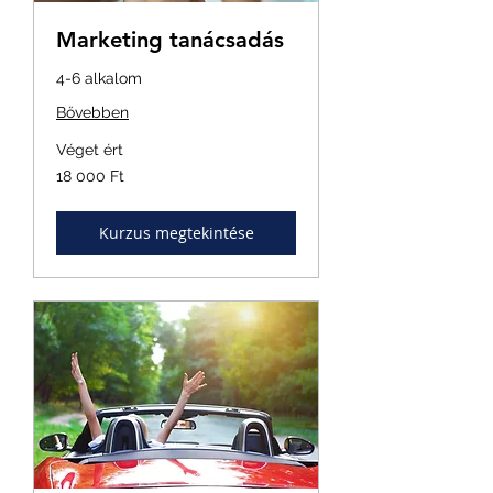
Marketing tanácsadás
4-6 alkalom
Bővebben
Véget ért
18 000
18 000 Ft
magyar
forint
Kurzus megtekintése