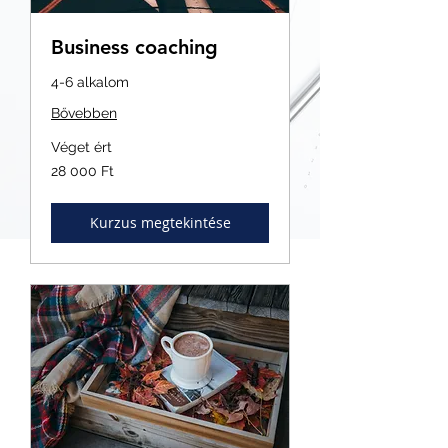
Business coaching
4-6 alkalom
Bővebben
Véget ért
28 000
28 000 Ft
magyar
forint
Kurzus megtekintése