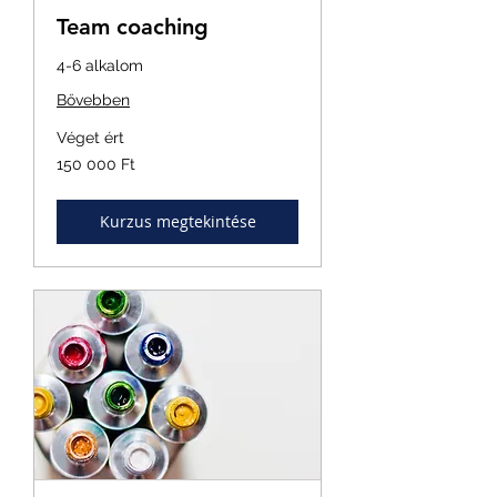
Team coaching
4-6 alkalom
Bővebben
Véget ért
150 000
150 000 Ft
magyar
forint
Kurzus megtekintése