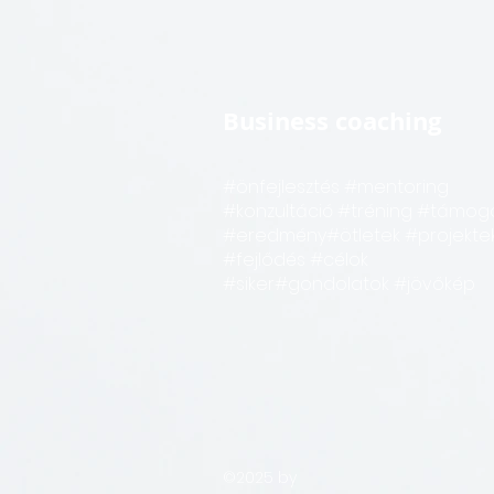
Business coaching
#önfejlesztés #mentoring
#konzultáció #tréning #támog
#eredmény#ötletek #projekte
#fejlődés #célok
#siker#gondolatok #jövőkép
©2025 by