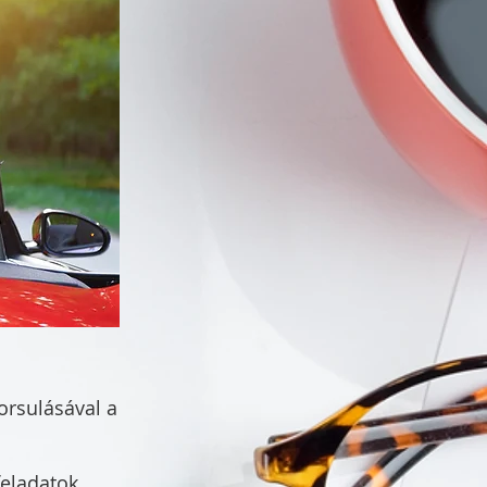
orsulásával a
feladatok