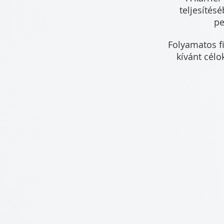
teljesítés
pe
Folyamatos fi
kívánt célo