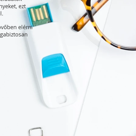
nyeket, ezt
l.
övőben elérni
agabiztosan