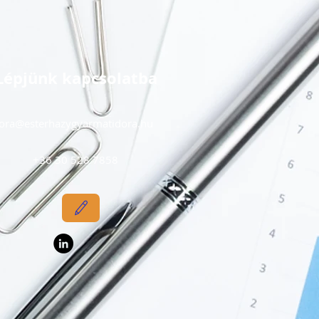
Lépjünk kapcsolatba
ora@esterhazygyarmatidora.hu
+36 30 528 7858