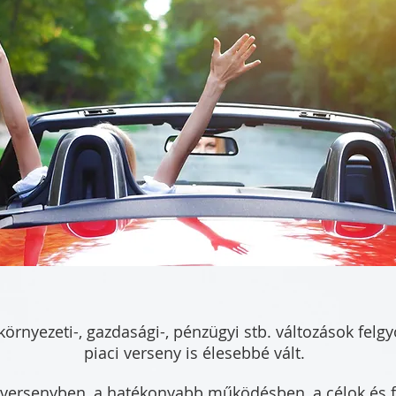
örnyezeti-, gazdasági-, pénzügyi stb. változások felgy
piaci verseny is élesebbé vált.
r versenyben, a hatékonyabb működésben, a célok és 