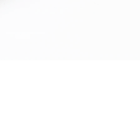
Business coaching
#önfejlesztés #mentoring
#konzultáció #tréning #támog
#eredmény#ötletek #projekte
#fejlődés #célok
#siker#gondolatok #jövőkép